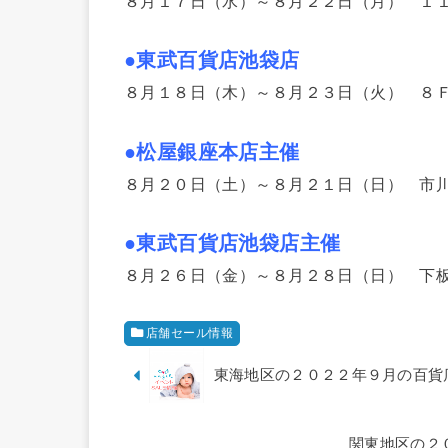
８月１７日（水）～８月２２日（月） １
●東武百貨店池袋店
８月１８日（木）～８月２３日（火） ８
●松屋銀座本店主催
８月２０日（土）～８月２１日（日） 市
●東武百貨店池袋店主催
８月２６日（金）～８月２８日（日） 下
店舗セール情報
東海地区の２０２２年９月の百貨
関東地区の２