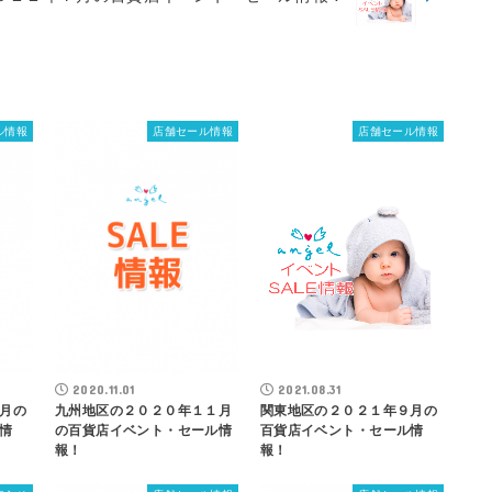
ル情報
店舗セール情報
店舗セール情報
2020.11.01
2021.08.31
月の
九州地区の２０２０年１１月
関東地区の２０２１年９月の
情
の百貨店イベント・セール情
百貨店イベント・セール情
報！
報！