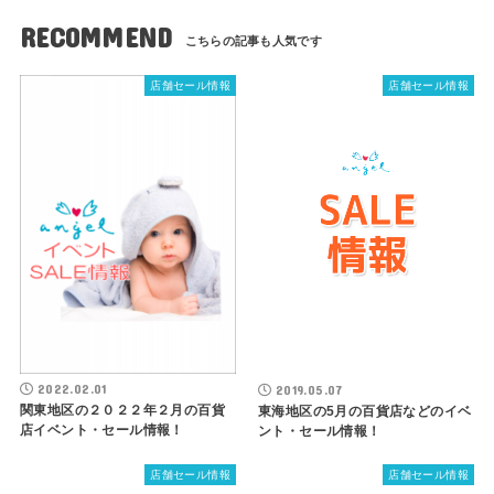
RECOMMEND
店舗セール情報
店舗セール情報
2022.02.01
2019.05.07
関東地区の２０２２年２月の百貨
東海地区の5月の百貨店などのイベ
店イベント・セール情報！
ント・セール情報！
店舗セール情報
店舗セール情報